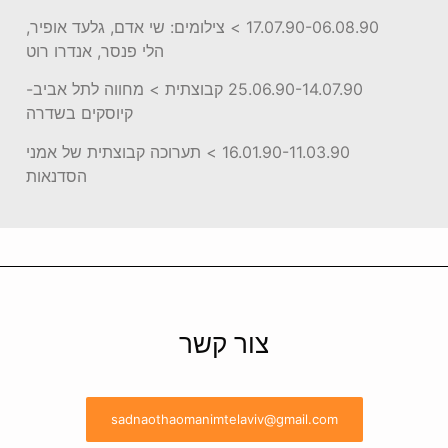
17.07.90-06.08.90 > צילומים: שי אדם, גלעד אופיר,
הלי פנסר, אנדרו רוט
25.06.90-14.07.90 קבוצתית > מחווה לתל אביב-
קיוסקים בשדרה
16.01.90-11.03.90 > תערוכה קבוצתית של אמני
הסדנאות
צור קשר
sadnaothaomanimtelaviv@gmail.com