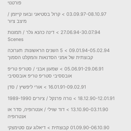
פורטנוי
03.09.97-08.10.97 > קרול בסטיאני ובועז קייזמן /
מיצב ציור
27.06.94-30.07.94 > דינה כהנא גלר / תמונות
Scenes
09.01.94-05.02.94 > 5 השנים הראשונות: תערוכה
קבוצתית של אמני הסדנאות והמקלט הסמוך
05.06.91-29.06.91 > שמעון אבני / סטריפ טריפ
אובססיבי סטריפ טריפ אובססיבי
16.01.91-09.02.91 > אורי ליפשיץ / סדן
18.12.90-12.01.91 > נורה פרנקל / ציורים 1989-1990
13.10.90-03.11.90 > דוד שוילי / אנטרופיה, סדר או
אנטרופיה
01.09.90-06.10.90 קבוצתית > דיאלוג עם סטימצקי