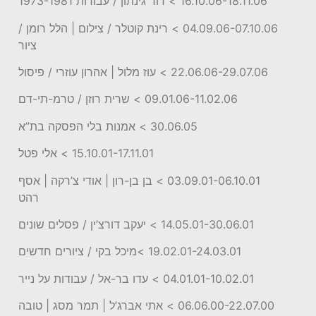
16.10.06-18.11.06 > דוד גינתון / עבודות 1973-1981
04.09.06-07.10.06 > רינת קוטלר / צילום | הלל רומן /
ציור
22.06.06-29.07.06 > עוז מלול | אהרון עוזרי / פיסול
09.01.06-11.02.06 > שרית רוזן / טרמ-תי-דם
30.06.05 > אמנות בלי הפסקה בת”א
15.10.01-17.11.01 > אלי פטל
03.09.01-06.10.01 > בן בן-רון | אודי צ’רקה | אסף
רהט
14.05.01-30.06.01 > יעקב דורצ’ין / פסלים שונים
19.02.01-24.03.01 >מיכל בקי / ציורים חדשים
04.01.01-10.02.01 > עדו בר-אל / עבודות על נייר
06.06.00-22.07.00 > אתי אברג’ל | תמר מסג | טובה