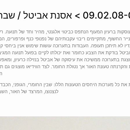
סקות ברעיון המעוף הנתפס כביטוי אלגנטי, מהיר וחד של תנועה. ר
יר החשוף, מתקיימים ריבוי עקבותיהם של נפנופי כנף ופרפורים, ה
יו לא תיתכן תעופה. העבודות בתערוכה עושות שימוש אנין ביחסי קו
ביטל בודקת את הצבע כחומר ואת יכולתו לקיים בפועל תנועה המגיב
מוצגת בתערוכה ממשיכה את עיסוקה של אביטל בנזילה כרעיון, ומא
קרנתה טעונת האור אך נטולת החומר. לצד הווידיאו מוצגים גם תצ
ה
ת כל מערכות היחסים הטעונות הללו: שבין החומרי, הגופני, הכבד, 
לנצנוצו, המרצד של האור, השב