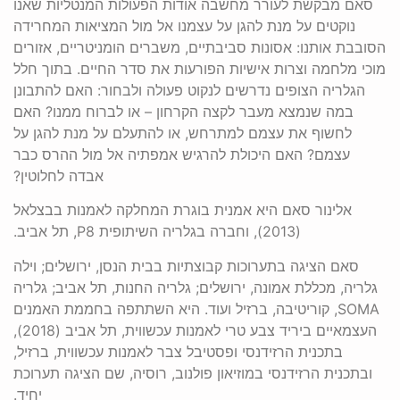
סאם מבקשת לעורר מחשבה אודות הפעולות המנטליות שאנו
נוקטים על מנת להגן על עצמנו אל מול המציאות המחרידה
הסובבת אותנו: אסונות סביבתיים, משברים הומניטריים, אזורים
מוכי מלחמה וצרות אישיות הפורעות את סדר החיים. בתוך חלל
הגלריה הצופים נדרשים לנקוט פעולה ולבחור: האם להתבונן
במה שנמצא מעבר לקצה הקרחון – או לברוח ממנו? האם
לחשוף את עצמם למתרחש, או להתעלם על מנת להגן על
עצמם? האם היכולת להרגיש אמפתיה אל מול ההרס כבר
אבדה לחלוטין?
אלינור סאם היא אמנית בוגרת המחלקה לאמנות בבצלאל
(2013), וחברה בגלריה השיתופית P8, תל אביב.
סאם הציגה בתערוכות קבוצתיות בבית הנסן, ירושלים; וילה
גלריה, מכללת אמונה, ירושלים; גלריה החנות, תל אביב; גלריה
SOMA, קוריטיבה, ברזיל ועוד. היא השתתפה בחממת האמנים
העצמאיים ביריד צבע טרי לאמנות עכשווית, תל אביב (2018),
בתכנית הרזידנסי ופסטיבל צבר לאמנות עכשווית, ברזיל,
ובתכנית הרזידנסי במוזיאון פולנוב, רוסיה, שם הציגה תערוכת
יחיד.