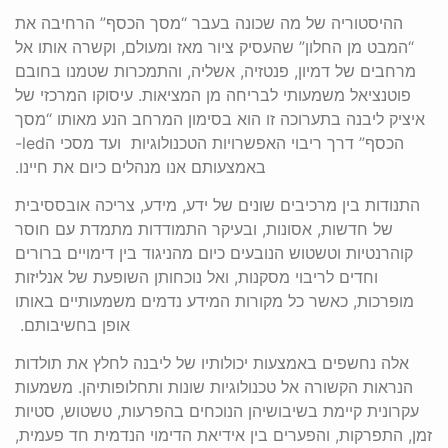
ההיסטוריה של מה שכונה בעבר “מסך הכסף” הרחיבה את
“המבט מן החלון” שהעסיק ציור מאז ומעולם, וקשרה אותו אל
מרחבים של דמיון, פנטזיה, אשליה, והתמכרות שטמנו בחובם
פוטנציאל משמעותי לבריחה מן המציאות. עיסוקו המרכזי של
איציק ליבנה בתערוכה זו הוא בסימון המרחב הנע מאותו “מסך
הכסף” דרך ריבוי האפשרויות הטכנולוגיות ועד מסכי הled-
באמצעותם אנו מנהלים כיום את חיינו.
התנודות בין מרכיבים שונים של ידע, מידע, צריכה אובססיבית
של חדשות, אסונות, ובעיקר התמודדות מתמדת עם חוסר
קוהרנטיות וטשטוש הנובעים כיום מהניגוד בין דימויים ברורים
וחדים לריבוי מסקנות, ואל נוכחותן השופעת של אנליזות
מופרכות, כאשר כל מקורות המידע נדמים משמעותיים באותו
אופן בחשיבותם.
אלה נחשפים באמצעות יכולותיו של ליבנה לחלץ את תולדות
הנראות הקשורה אל טכנולוגיות שונות ותחלופותיהן. משמעות
עקרונית קיימת בשיבושיהן הנוכחים בהפרעות, טשטוש, סטיות
זמן, התפרקות, והפערים בין אידיאת הדימוי הנדמית חד פעמית,