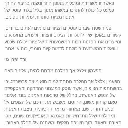
כאשר זו משודרת ומועלית באופן חוזר ונשנה בריבוי החורך
כמעט כל יכולת להתרכז במשהו מתוך בליל בלתי פוסק של
אינפורמציות סותרות עתירות ספינים.
פני השטח שבהם עוסקים הציורים נדמים לעתים ברורים,
קשורים באופן ישיר לתולדות הצילום והציור, ולעתים מתעתעים
ומייצרים את הפגנות הכוח המשמעותיות של ציור: יכולת שכנוע
ויזואלית המשכנעת ביכולתה לדמות קיום חומרי, כזה או אחר.
ורד זפרן גני
הפעמון צלצל אך המלכה מתחת למים/ אלינור סאם
הפעמון צלצל אך המלכה מתחת למים הוא מיצב פרפורמטיבי
בהשתתפות הצופים, אשר עוסק במנגנוני ההדחקה והאסקפיזם
של הנפש האנושית. בחלל של סדנאות האמנים בונה אלינור
סאם קרחון משונן, החוסם ומשבש את דרכם של הצופים אל
פנים החדר. שם, מאחורי מראה דו-כיוונית, ניצבת האמנית
ומחוללת שלל התרחשויות באמצעות אובייקטים שונים, גופי
תאורה וסאונד. תוך חשיפה חלקית ומשתנה של החלק האחורי,