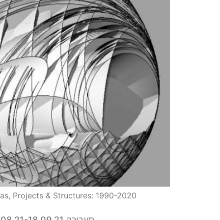
deas, Projects & Structures: 1990-2020
תערוכה 14.08.21-18.09.21 > מוטי בודק / במבוך הארכיטקטורה: מסע פוטוריסטי דיגיטלי, רעיונות, פרויקטים ומבנים: 1990-2020