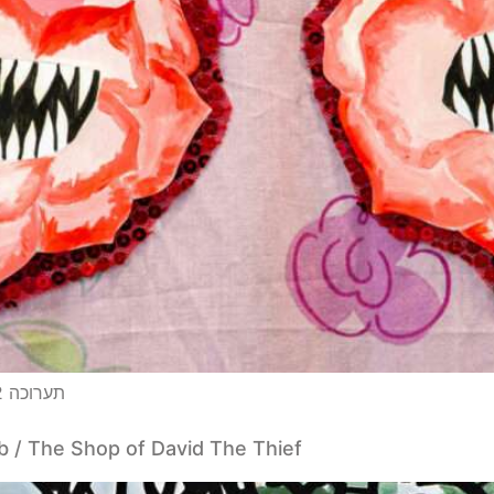
תערוכה 15.01.22-05.03.22 > איילה לנדאו / עלמות, פרסות
eb / The Shop of David The Thief