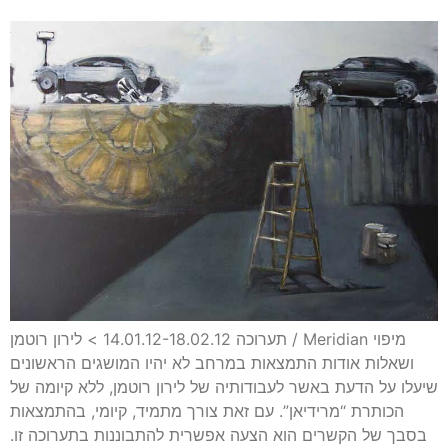
תערוכה 14.01.12-18.02.12 > לירון רוטמן / Meridian מיפוי
ושאלות אודות התמצאות במרחב לא יהיו המושגים הראשונים
שיעלו על הדעת באשר לעבודותיה של לירון רוטמן, ללא קיומה של
הכותרת “מרידיאן”. עם זאת צורך מתמיד, קיומי, בהתמצאות
בסבך של הקשרים הוא הצעה אפשרית להתבוננות בתערוכה זו.