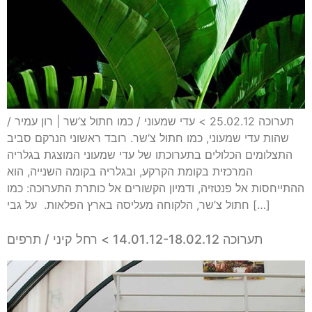
תערוכה 25.02.12 > עדי שמעוני / כמו חתול צ’שר | רון עמיר /
שהות עדי שמעוני, כמו חתול צ‘שר. רובד ראשוני הנרקם סביב
התצלומים הכלולים בתערוכתו של עדי שמעוני המוצגת בגלריה
המרכזית בקומת הקרקע, ובגלריה בקומה השנייה, הוא
ההתייחסות אל פנטזיה, ודמיון הקשורים אל כותרת התערוכה: כמו
חתול צ’שר, הלקוחה מעליסה בארץ הפלאות. על גבי […]
תערוכה 14.01.12-18.02.12 > רחל קיני / תרפים