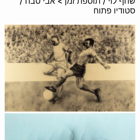
שחף לוי / תוספת זמן > אבי סבח /
סטודיו פתוח