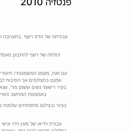
פנטזיה 2010
עבודתה של הדס רשף בתערוכה זו ב
יכולתה של רשף להתבונן מעמדה
עם זאת, מקומו המשמעותי/ תיעודי ש
אמנם בתצלומים אך הסיבות לבח
בקיר רישומי נשים ששמן מרי, שנאספ
באמצעות המחשב והאייפו
בציור ובצילום מתפתחים עולמות מ
עבודת וידיאו של מעין וידוי איש
בסלולרי חדשני לרגע נתון, באיכות ו