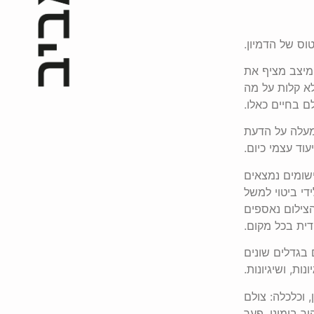
וס של הדמיון.
 ומיצב מציף את
א קלות על מה
ם בחיים כאלו.
מעלה על הדעת
וד עצמי כיום.
ישומים נמצאים
י ביטוי למשל
הצילום נאספים
דית בכל מקום.
 בגדלים שונים
ת, ושיגיונות.
, וכלכלה: צולם
יר בימינו. פער