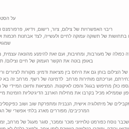
על הסטט
ריבוי האפשרויות של צילום, ציור, רישום, וידיאו, פרפורמנס
תחושות של תשוקה עמוקה לחיים ולעשייה, לצד אבחנות חכמות ול
שמגול
 כפולה של מעורבות, ומחויבות, ועם זאת להימנע מהונאה עצמית, 
באופן בוטה את הקשר העמוק של חיים וצילום/ תיע
ל הצילום בוחן גם את היחס בין מציאות ודמיון: מקורות לציורים ור
ירתם, ועריכתם מותירות מרחב לדמיונה של רשף. מרחב זה בא ליד
ו כולן מחיפוש בגוגל והפכו לאיקונות. המציאות ותיווכו המיידי של 
ן שממילא מכיל בקרבו את מחילות הארנב הדיגיטליות הזמינות מיי
קבילים של מיתולוגיה אישית, הנבנית ומתפרקת שוב ושוב כפיקסלים
המרכיבים/ מפוררים מארג בלתי אפשרי של הגיונו
י שכבר נוסח כפורמט טלויזיוני מוכר וממכר, סוגר מעגל של מרחב, זמן
ידיאו ירודה, ומוקרן בטלויזיה השייכת לזמן אחר, ולמצב כלכלי לא מזה