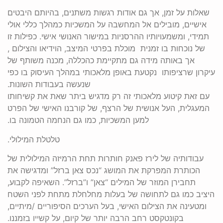
שאלות על זמן, אך גם אודות רגשות משתנים, בהיותם היבטים
אישיים, מובילים אל המחשבה על המשכיות כמהלך כללי אולי
תמידי, ומשמעויותיו ההרסניות במישור האנושי אישי. כפילות זו
של נוכחות בו זמנית מוכלת בפרטי המיצב, הוידיאו והצילום ,
אך באותה מידה גם מתקיימת כהכללה, מכנה משותף של
עיקרון שרציפותו נקטעת באופן מלאכותי במהלך העיסוק בו כפי
שנעשה בעבודות השונות.
עם זאת קיטוע מלאכותי זה רק מדגיש ביתר שאת את קשיחותו
המעגלית, העל אנושית של הרצף, של קורבנו האישי של הפרט
למען המשכיות, כמו גם הנחמה הטמונה בו.
טלטלת המילולי.
עבודותיה של לירז פאנק חותרות תחת הרמיזה המילולית של
הכותרת המפרקת את המושג “נכס צאן ברזל” ומדגישה את
תחבירן המוזר של המילים “צאן” ו”ברזל”. השאיפה לקבוע,
היציב כמו גם לתחושה של בעלות מחלחלת מתחת לפני השטח
ומטעינה את הצילום האישי, בעל הערכים הסיפוריים /מיתיים,
בקונטקסט רחב הרבה יותר של קיום, על קשייו בזמננו.