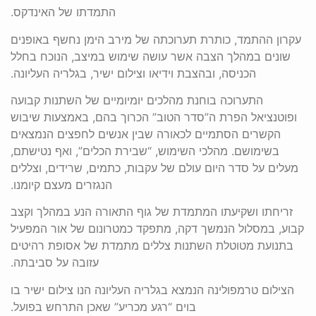
התמדתו של האינדקס.
עקרון ההתמד, כותרת תערוכתה של מירב הימן נחשף באופנים
שונים במהלך הצבה אשר עושה שימוש במיצב, הנוכח בחלל
הכניסה, ובהצבת וידיאו וצילום ישיר, בגלריה העליונה.
התערוכה בוחנת מהלכים יומיומיים של השתנות קבועה
ופוטנציאל הפרת ה”סדר הטוב” הכרוך בהם, באמצעות שיבוש
הקשרים הסתמיים לכאורה שבין אנשים לחפצים הנמצאים
בשימושם. מהלכי השימוש, “שבירת הכלים”, ואף נטישתם,
מעלים על סדר היום עולם של עקבות, כתמים, שרידים, וצללים
הנגזרים מעצם קיומנו.
זריחתו ושקיעתו המתמדת של גוף התאורה הנע במהלך וקצב
קבוע, במסלול הנמשך דקה, מתפקד כמטרונום של אור המפעיל
בתנועת מטוטלת השתנות צללים מתמדת של אסופת רהיטים
עזובה על סביבתה.
הצילום טרמפולינה הנמצא בגלריה העליונה הנו צילום ישיר בו
בוים “רגע מכריע” שאכן התרחש בפועל.