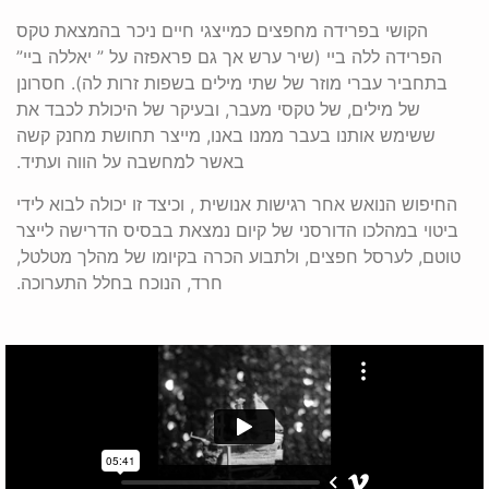
הקושי בפרידה מחפצים כמייצגי חיים ניכר בהמצאת טקס
הפרידה ללה ביי (שיר ערש אך גם פראפזה על ” יאללה ביי”
בתחביר עברי מוזר של שתי מילים בשפות זרות לה). חסרונן
של מילים, של טקסי מעבר, ובעיקר של היכולת לכבד את
ששימש אותנו בעבר ממנו באנו, מייצר תחושת מחנק קשה
באשר למחשבה על הווה ועתיד.
החיפוש הנואש אחר רגישות אנושית , וכיצד זו יכולה לבוא לידי
ביטוי במהלכו הדורסני של קיום נמצאת בבסיס הדרישה לייצר
טוטם, לערסל חפצים, ולתבוע הכרה בקיומו של מהלך מטלטל,
חרד, הנוכח בחלל התערוכה.