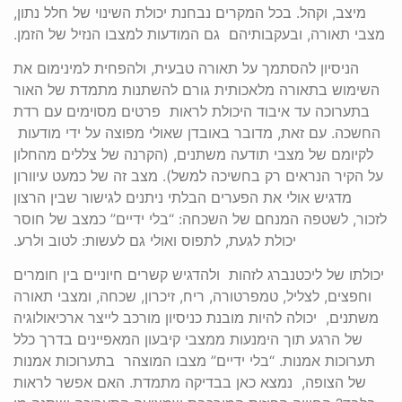
מיצב, וקהל. בכל המקרים נבחנת יכולת השינוי של חלל נתון,
מצבי תאורה, ובעקבותיהם גם המודעות למצבו הנזיל של הזמן.
הניסיון להסתמך על תאורה טבעית, ולהפחית למינימום את
השימוש בתאורה מלאכותית גורם להשתנות מתמדת של האור
בתערוכה עד איבוד היכולת לראות פרטים מסוימים עם רדת
החשכה. עם זאת, מדובר באובדן שאולי מפוצה על ידי מודעות
לקיומם של מצבי תודעה משתנים, (הקרנה של צללים מהחלון
על הקיר הנראים רק בחשיכה למשל). מצב זה של כמעט עיוורון
מדגיש אולי את הפערים הבלתי ניתנים לגישור שבין הרצון
לזכור, לשטפה המנחם של השכחה: “בלי ידיים” כמצב של חוסר
יכולת לגעת, לתפוס ואולי גם לעשות: לטוב ולרע.
יכולתו של ליכטנברג לזהות ולהדגיש קשרים חיוניים בין חומרים
וחפצים, לצליל, טמפרטורה, ריח, זיכרון, שכחה, ומצבי תאורה
משתנים, יכולה להיות מובנת כניסיון מורכב לייצר ארכיאולוגיה
של הרגע תוך הימנעות ממצבי קיבעון המאפיינים בדרך כלל
תערוכות אמנות. “בלי ידיים” מצבו המוצהר בתערוכות אמנות
של הצופה, נמצא כאן בבדיקה מתמדת. האם אפשר לראות