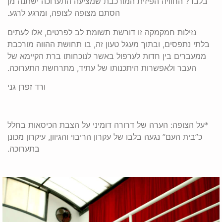
בלבד? החוויה הפיזית המורכבת שמציעה התערוכה ישתנה מן
הסתם מצופה לצופה, ומרגע לרגע.
נזילות חמקמקה זו דורשת תשומת לב לפרטים, אלו לעתים
בלתי נתפסים, ובתוך מעגל טעון זה, בו תחושת ההווה מורכבת
ממעברים בין חדות לערפול באשר לנוכחותו ברת הקיימא של
העבר ולאפשרות היתכנותו של עתיד, מתרחשת התערוכה.
ורד זפרן גני
*על הצופה: הערה של דרורה דומיני על הצבת הכיסאות בחלל
כ”בית העם” נגעה בלבו של עקרון הריבוי והגיוון, עיקרון מכונן
בתערוכה.