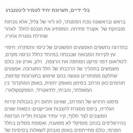
בלי
ידיים
,
תערוכת
יחיד
לטמיר
ליכטנברג
בראש ובראשונה נוכח הפסנתר, לא ליווי של צליל, אלא נוכחות
מובהקת של אקורד פתיחה. המפתיע את הנכנס לחלל לאחר
שהדלת נסגרת אחריו.
בהדרגה נחשפים האמצעים הפשוטים של כיסוי והסתרה: חיפויי
עץ לקירות המבואה שנבנתה במיוחד כחלל כניסה מקדם,
לינוליאום דמוי פרקט המחפה את הרצפה, וילון, וארון עץ: כולם
משמשים בתהליך של הרכבתו של חלל התערוכה. אמצעים
שחלקם ממוחזרים ונעשה בהם שימוש בתערוכות קודמות,
תוחמים כאן מרחב בסימון מאופק יחסית, באופן המתנדנד בין
המאולתר, והביתי, לתיאטרלי, הספקטקולארי.
סימונו הרגיש של המרחב, שאיננו תחום רק בגבולות קירות
הגלריה, ביסס מסגרת להצבות אובייקטים: כסאות שונים
המוצבים לצד חלון*, קיר עתיר עקבות תלייה הנדמות
כהירוגליפים בכתב מוסיקלי לא מפוענח, ואסופת פסלים בחלל
הפנימי, כולם מתייחסים באופן מובהק לשאלות בסיסיות של